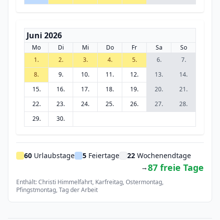
Juni 2026
Mo
Di
Mi
Do
Fr
Sa
So
1.
2.
3.
4.
5.
6.
7.
8.
9.
10.
11.
12.
13.
14.
15.
16.
17.
18.
19.
20.
21.
22.
23.
24.
25.
26.
27.
28.
29.
30.
60
Urlaubstage
5
Feiertage
22
Wochenendtage
87 freie Tage
→
Enthält: Christi Himmelfahrt, Karfreitag, Ostermontag,
Pfingstmontag, Tag der Arbeit