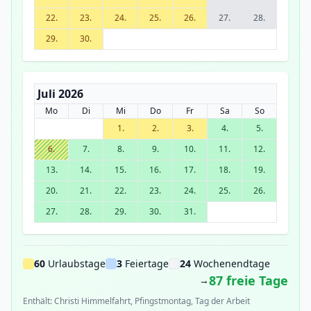
22.
23.
24.
25.
26.
27.
28.
29.
30.
Juli 2026
Mo
Di
Mi
Do
Fr
Sa
So
1.
2.
3.
4.
5.
6.
7.
8.
9.
10.
11.
12.
13.
14.
15.
16.
17.
18.
19.
20.
21.
22.
23.
24.
25.
26.
27.
28.
29.
30.
31.
60
Urlaubstage
3
Feiertage
24
Wochenendtage
87 freie Tage
→
Enthält: Christi Himmelfahrt, Pfingstmontag, Tag der Arbeit