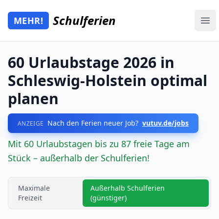
Zum Hauptinhalt springen
Schulferien
MEHR!
Mehr Schulferien
Ope
60 Urlaubstage 2026 in
Schleswig-Holstein optimal
planen
Nach den Ferien neuer Job?
vutuv.de/jobs
ANZEIGE
Mit 60 Urlaubstagen bis zu 87 freie Tage am
Stück – außerhalb der Schulferien!
Maximale
Außerhalb Schulferien
Freizeit
(günstiger)