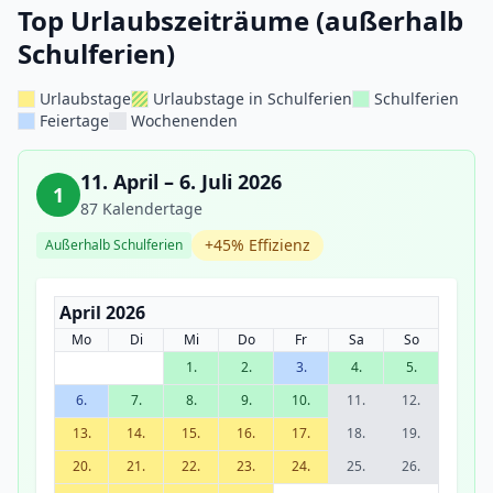
Top Urlaubszeiträume (außerhalb
Schulferien)
Urlaubstage
Urlaubstage in Schulferien
Schulferien
Feiertage
Wochenenden
11. April – 6. Juli 2026
1
87 Kalendertage
+45% Effizienz
Außerhalb Schulferien
April 2026
Mo
Di
Mi
Do
Fr
Sa
So
1.
2.
3.
4.
5.
6.
7.
8.
9.
10.
11.
12.
13.
14.
15.
16.
17.
18.
19.
20.
21.
22.
23.
24.
25.
26.