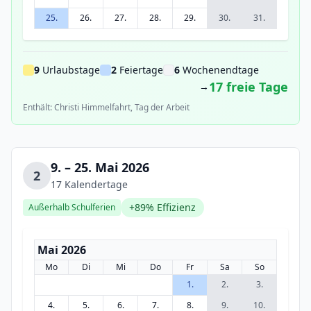
25.
26.
27.
28.
29.
30.
31.
9
Urlaubstage
2
Feiertage
6
Wochenendtage
17 freie Tage
→
Enthält: Christi Himmelfahrt, Tag der Arbeit
9. – 25. Mai 2026
2
17 Kalendertage
+89% Effizienz
Außerhalb Schulferien
Mai 2026
Mo
Di
Mi
Do
Fr
Sa
So
1.
2.
3.
4.
5.
6.
7.
8.
9.
10.