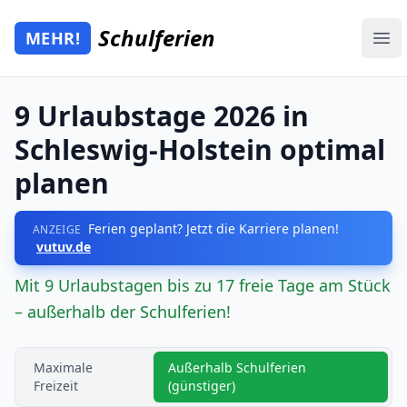
Zum Hauptinhalt springen
Schulferien
MEHR!
Mehr Schulferien
Ope
9 Urlaubstage 2026 in
Schleswig-Holstein optimal
planen
Ferien geplant? Jetzt die Karriere planen!
ANZEIGE
vutuv.de
Mit 9 Urlaubstagen bis zu 17 freie Tage am Stück
– außerhalb der Schulferien!
Maximale
Außerhalb Schulferien
Freizeit
(günstiger)