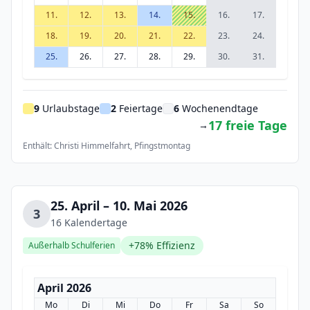
11.
12.
13.
14.
15.
16.
17.
18.
19.
20.
21.
22.
23.
24.
25.
26.
27.
28.
29.
30.
31.
9
Urlaubstage
2
Feiertage
6
Wochenendtage
17 freie Tage
→
Enthält: Christi Himmelfahrt, Pfingstmontag
25. April – 10. Mai 2026
3
16 Kalendertage
+78% Effizienz
Außerhalb Schulferien
April 2026
Mo
Di
Mi
Do
Fr
Sa
So