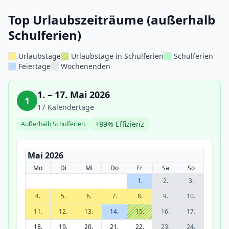
Top Urlaubszeiträume (außerhalb
Schulferien)
Urlaubstage
Urlaubstage in Schulferien
Schulferien
Feiertage
Wochenenden
1. – 17. Mai 2026
1
17 Kalendertage
+89% Effizienz
Außerhalb Schulferien
Mai 2026
Mo
Di
Mi
Do
Fr
Sa
So
1.
2.
3.
4.
5.
6.
7.
8.
9.
10.
11.
12.
13.
14.
15.
16.
17.
18.
19.
20.
21.
22.
23.
24.