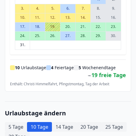
3.
4.
5.
6.
7.
8.
9.
10.
11.
12.
13.
14.
15.
16.
17.
18.
19.
20.
21.
22.
23.
24.
25.
26.
27.
28.
29.
30.
31.
10
Urlaubstage
4
Feiertage
5
Wochenendtage
19 freie Tage
→
Enthält: Christi Himmelfahrt, Pfingstmontag, Tag der Arbeit
Urlaubstage ändern
5 Tage
10 Tage
14 Tage
20 Tage
25 Tage