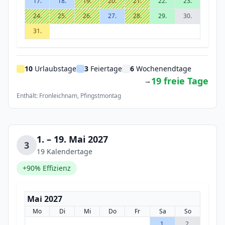
17.
18.
19.
20.
21.
22.
23.
24.
25.
26.
27.
28.
29.
30.
31.
10
Urlaubstage
3
Feiertage
6
Wochenendtage
19 freie Tage
→
Enthält: Fronleichnam, Pfingstmontag
1. – 19. Mai 2027
3
19 Kalendertage
+90% Effizienz
Mai 2027
Mo
Di
Mi
Do
Fr
Sa
So
1.
2.