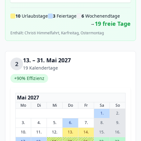
10
Urlaubstage
3
Feiertage
6
Wochenendtage
19 freie Tage
→
Enthält: Christi Himmelfahrt, Karfreitag, Ostermontag
13. – 31. Mai 2027
2
19 Kalendertage
+90% Effizienz
Mai 2027
Mo
Di
Mi
Do
Fr
Sa
So
1.
2.
3.
4.
5.
6.
7.
8.
9.
10.
11.
12.
13.
14.
15.
16.