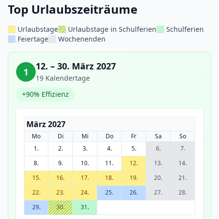
Top Urlaubszeiträume
Urlaubstage
Urlaubstage in Schulferien
Schulferien
Feiertage
Wochenenden
12. – 30. März 2027
1
19 Kalendertage
+90% Effizienz
März 2027
Mo
Di
Mi
Do
Fr
Sa
So
1.
2.
3.
4.
5.
6.
7.
8.
9.
10.
11.
12.
13.
14.
15.
16.
17.
18.
19.
20.
21.
22.
23.
24.
25.
26.
27.
28.
29.
30.
31.