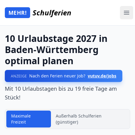
Zum Hauptinhalt springen
Schulferien
MEHR!
Mehr Schulferien
Ope
10 Urlaubstage 2027 in
Baden-Württemberg
optimal planen
Nach den Ferien neuer Job?
vutuv.de/jobs
ANZEIGE
Mit 10 Urlaubstagen bis zu 19 freie Tage am
Stück!
Maximale
Außerhalb Schulferien
Freizeit
(günstiger)