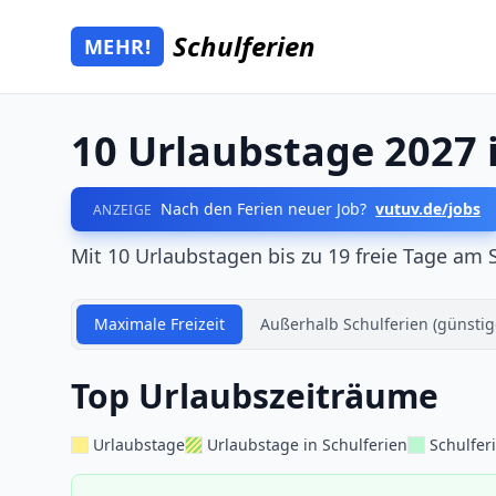
Zum Hauptinhalt springen
Schulferien
MEHR!
Mehr Schulferien
10 Urlaubstage 2027
Nach den Ferien neuer Job?
vutuv.de/jobs
ANZEIGE
Mit 10 Urlaubstagen bis zu 19 freie Tage am 
Maximale Freizeit
Außerhalb Schulferien (günstig
Top Urlaubszeiträume
Urlaubstage
Urlaubstage in Schulferien
Schulfer