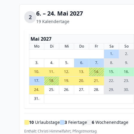
6. – 24. Mai 2027
2
19 Kalendertage
Mai 2027
Mo
Di
Mi
Do
Fr
Sa
So
1.
2.
3.
4.
5.
6.
7.
8.
9.
10.
11.
12.
13.
14.
15.
16.
17.
18.
19.
20.
21.
22.
23.
24.
25.
26.
27.
28.
29.
30.
31.
10
Urlaubstage
3
Feiertage
6
Wochenendtage
Enthält: Christi Himmelfahrt, Pfingstmontag