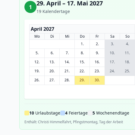
29. April – 17. Mai 2027
1
19 Kalendertage
April 2027
Mo
Di
Mi
Do
Fr
Sa
So
1.
2.
3.
4.
5.
6.
7.
8.
9.
10.
11.
12.
13.
14.
15.
16.
17.
18.
19.
20.
21.
22.
23.
24.
25.
26.
27.
28.
29.
30.
10
Urlaubstage
4
Feiertage
5
Wochenendtage
Enthält: Christi Himmelfahrt, Pfingstmontag, Tag der Arbeit