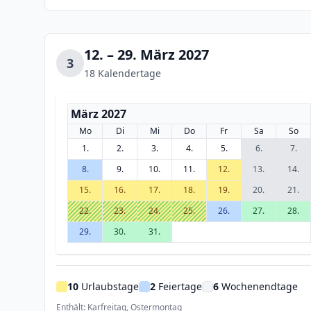
12. – 29. März 2027
3
18 Kalendertage
März 2027
Mo
Di
Mi
Do
Fr
Sa
So
1.
2.
3.
4.
5.
6.
7.
8.
9.
10.
11.
12.
13.
14.
15.
16.
17.
18.
19.
20.
21.
22.
23.
24.
25.
26.
27.
28.
29.
30.
31.
10
Urlaubstage
2
Feiertage
6
Wochenendtage
Enthält: Karfreitag, Ostermontag