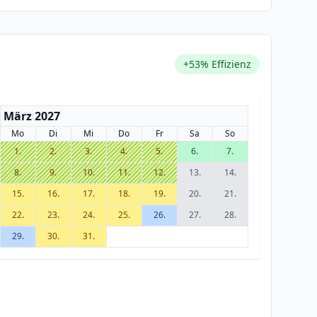
+53% Effizienz
März 2027
Mo
Di
Mi
Do
Fr
Sa
So
1.
2.
3.
4.
5.
6.
7.
8.
9.
10.
11.
12.
13.
14.
15.
16.
17.
18.
19.
20.
21.
22.
23.
24.
25.
26.
27.
28.
29.
30.
31.