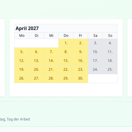
April 2027
Mo
Di
Mi
Do
Fr
Sa
So
1.
2.
3.
4.
5.
6.
7.
8.
9.
10.
11.
12.
13.
14.
15.
16.
17.
18.
19.
20.
21.
22.
23.
24.
25.
26.
27.
28.
29.
30.
tag, Tag der Arbeit