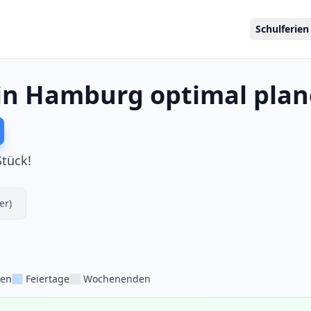
Schulferien
 in Hamburg optimal pla
Stück!
er)
ien
Feiertage
Wochenenden