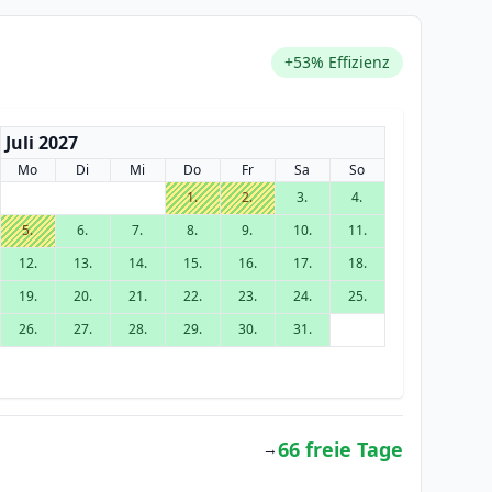
+53% Effizienz
Juli 2027
Mo
Di
Mi
Do
Fr
Sa
So
1.
2.
3.
4.
5.
6.
7.
8.
9.
10.
11.
12.
13.
14.
15.
16.
17.
18.
19.
20.
21.
22.
23.
24.
25.
26.
27.
28.
29.
30.
31.
66 freie Tage
→