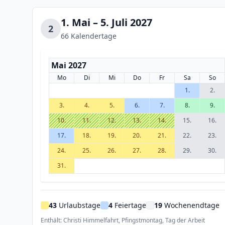
1. Mai – 5. Juli 2027
2
66 Kalendertage
Mai 2027
Mo
Di
Mi
Do
Fr
Sa
So
1.
2.
3.
4.
5.
6.
7.
8.
9.
10.
11.
12.
13.
14.
15.
16.
17.
18.
19.
20.
21.
22.
23.
24.
25.
26.
27.
28.
29.
30.
31.
43
Urlaubstage
4
Feiertage
19
Wochenendtage
Enthält: Christi Himmelfahrt, Pfingstmontag, Tag der Arbeit