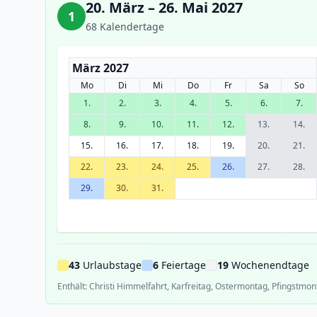
20. März – 26. Mai 2027
1
68 Kalendertage
März 2027
Mo
Di
Mi
Do
Fr
Sa
So
1.
2.
3.
4.
5.
6.
7.
8.
9.
10.
11.
12.
13.
14.
15.
16.
17.
18.
19.
20.
21.
22.
23.
24.
25.
26.
27.
28.
29.
30.
31.
43
Urlaubstage
6
Feiertage
19
Wochenendtage
Enthält: Christi Himmelfahrt, Karfreitag, Ostermontag, Pfingstmon