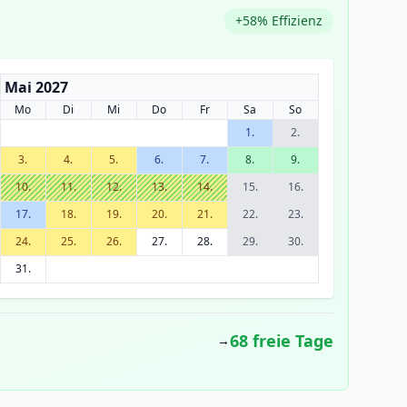
+58% Effizienz
Mai 2027
Mo
Di
Mi
Do
Fr
Sa
So
1.
2.
3.
4.
5.
6.
7.
8.
9.
10.
11.
12.
13.
14.
15.
16.
17.
18.
19.
20.
21.
22.
23.
24.
25.
26.
27.
28.
29.
30.
31.
68 freie Tage
→