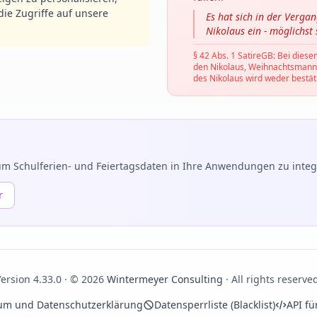
ie Zugriffe auf unsere
Es hat sich in der Verga
Nikolaus ein - möglichst
§ 42 Abs. 1 SatireGB: Bei diese
den Nikolaus, Weihnachtsmann, C
des Nikolaus wird weder bestäti
m Schulferien- und Feiertagsdaten in Ihre Anwendungen zu integr
r
ersion 4.33.0 · © 2026
Wintermeyer Consulting
· All rights reserve
um und Datenschutzerklärung
Datensperrliste (Blacklist)
API fü