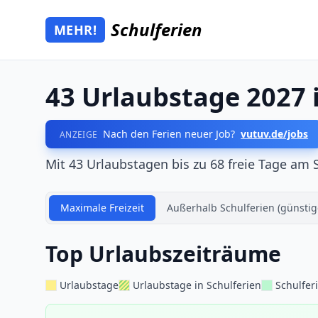
Zum Hauptinhalt springen
Schulferien
MEHR!
Mehr Schulferien
43 Urlaubstage 2027
Nach den Ferien neuer Job?
vutuv.de/jobs
ANZEIGE
Mit 43 Urlaubstagen bis zu 68 freie Tage am 
Maximale Freizeit
Außerhalb Schulferien (günstig
Top Urlaubszeiträume
Urlaubstage
Urlaubstage in Schulferien
Schulfer