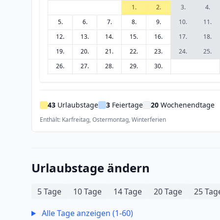
1.
2.
3.
4.
5.
6.
7.
8.
9.
10.
11.
12.
13.
14.
15.
16.
17.
18.
19.
20.
21.
22.
23.
24.
25.
26.
27.
28.
29.
30.
43
Urlaubstage
3
Feiertage
20
Wochenendtage
Enthält: Karfreitag, Ostermontag, Winterferien
Urlaubstage ändern
5 Tage
10 Tage
14 Tage
20 Tage
25 Tag
Alle Tage anzeigen (1-60)