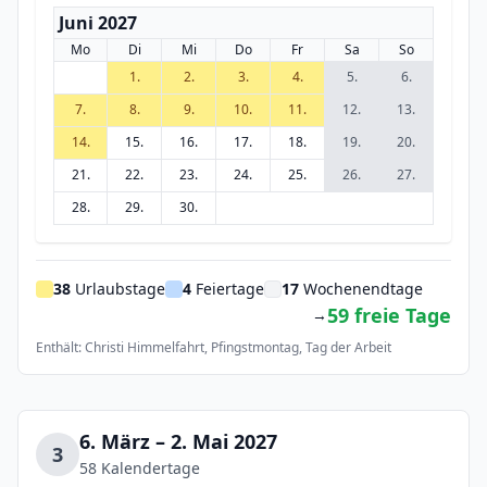
Juni 2027
Mo
Di
Mi
Do
Fr
Sa
So
1.
2.
3.
4.
5.
6.
7.
8.
9.
10.
11.
12.
13.
14.
15.
16.
17.
18.
19.
20.
21.
22.
23.
24.
25.
26.
27.
28.
29.
30.
38
Urlaubstage
4
Feiertage
17
Wochenendtage
59 freie Tage
→
Enthält: Christi Himmelfahrt, Pfingstmontag, Tag der Arbeit
6. März – 2. Mai 2027
3
58 Kalendertage