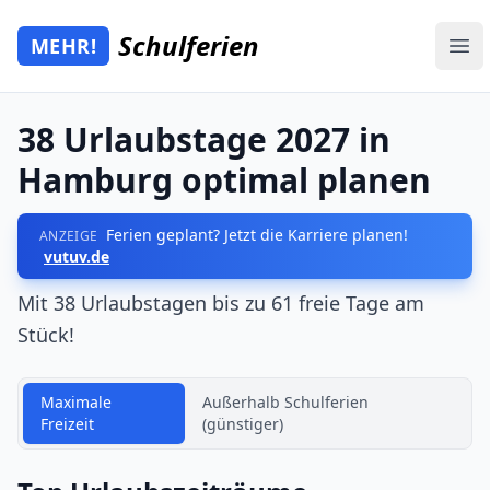
Zum Hauptinhalt springen
Schulferien
MEHR!
Mehr Schulferien
Ope
38 Urlaubstage 2027 in
Hamburg optimal planen
Ferien geplant? Jetzt die Karriere planen!
ANZEIGE
vutuv.de
Mit 38 Urlaubstagen bis zu 61 freie Tage am
Stück!
Maximale
Außerhalb Schulferien
Freizeit
(günstiger)