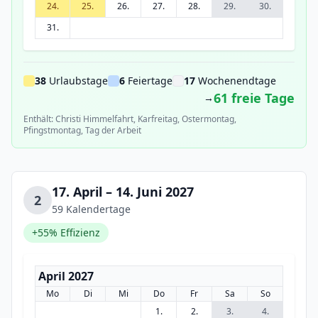
24.
25.
26.
27.
28.
29.
30.
31.
38
Urlaubstage
6
Feiertage
17
Wochenendtage
61 freie Tage
→
Enthält: Christi Himmelfahrt, Karfreitag, Ostermontag,
Pfingstmontag, Tag der Arbeit
17. April – 14. Juni 2027
2
59 Kalendertage
+55% Effizienz
April 2027
Mo
Di
Mi
Do
Fr
Sa
So
1.
2.
3.
4.