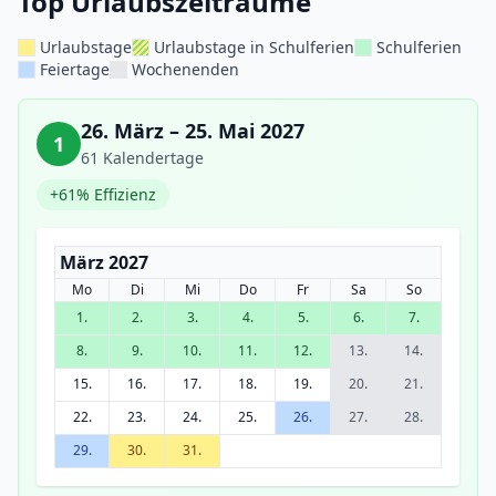
Top Urlaubszeiträume
Urlaubstage
Urlaubstage in Schulferien
Schulferien
Feiertage
Wochenenden
26. März – 25. Mai 2027
1
61 Kalendertage
+61% Effizienz
März 2027
Mo
Di
Mi
Do
Fr
Sa
So
1.
2.
3.
4.
5.
6.
7.
8.
9.
10.
11.
12.
13.
14.
15.
16.
17.
18.
19.
20.
21.
22.
23.
24.
25.
26.
27.
28.
29.
30.
31.