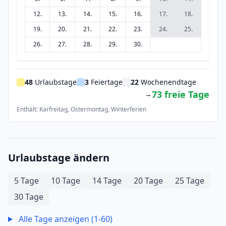
12.
13.
14.
15.
16.
17.
18.
19.
20.
21.
22.
23.
24.
25.
26.
27.
28.
29.
30.
48
Urlaubstage
3
Feiertage
22
Wochenendtage
73 freie Tage
→
Enthält: Karfreitag, Ostermontag, Winterferien
Urlaubstage ändern
5 Tage
10 Tage
14 Tage
20 Tage
25 Tage
30 Tage
Alle Tage anzeigen (1-60)