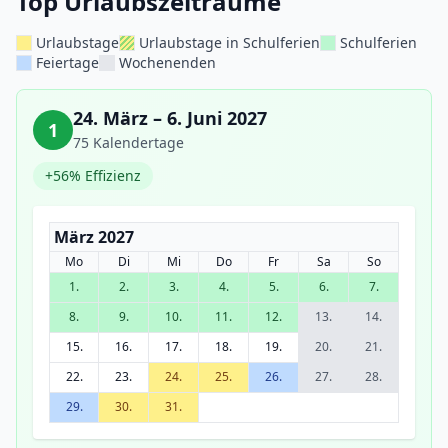
Top Urlaubszeiträume
Urlaubstage
Urlaubstage in Schulferien
Schulferien
Feiertage
Wochenenden
24. März – 6. Juni 2027
1
75 Kalendertage
+56% Effizienz
März 2027
Mo
Di
Mi
Do
Fr
Sa
So
1.
2.
3.
4.
5.
6.
7.
8.
9.
10.
11.
12.
13.
14.
15.
16.
17.
18.
19.
20.
21.
22.
23.
24.
25.
26.
27.
28.
29.
30.
31.