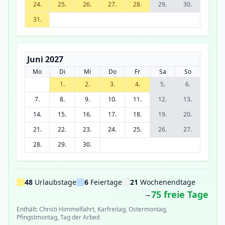
24.
25.
26.
27.
28.
29.
30.
31.
Juni 2027
Mo
Di
Mi
Do
Fr
Sa
So
1.
2.
3.
4.
5.
6.
7.
8.
9.
10.
11.
12.
13.
14.
15.
16.
17.
18.
19.
20.
21.
22.
23.
24.
25.
26.
27.
28.
29.
30.
48
Urlaubstage
6
Feiertage
21
Wochenendtage
75 freie Tage
→
Enthält: Christi Himmelfahrt, Karfreitag, Ostermontag,
Pfingstmontag, Tag der Arbeit