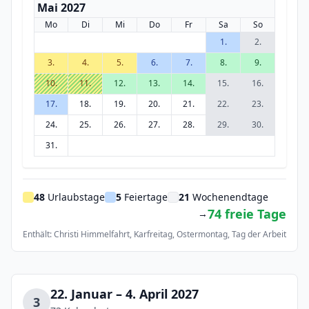
Mai 2027
Mo
Di
Mi
Do
Fr
Sa
So
1.
2.
3.
4.
5.
6.
7.
8.
9.
10.
11.
12.
13.
14.
15.
16.
17.
18.
19.
20.
21.
22.
23.
24.
25.
26.
27.
28.
29.
30.
31.
48
Urlaubstage
5
Feiertage
21
Wochenendtage
74 freie Tage
→
Enthält: Christi Himmelfahrt, Karfreitag, Ostermontag, Tag der Arbeit
22. Januar – 4. April 2027
3