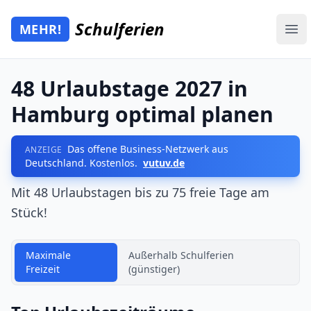
Zum Hauptinhalt springen
Schulferien
MEHR!
Mehr Schulferien
Ope
48 Urlaubstage 2027 in
Hamburg optimal planen
Das offene Business-Netzwerk aus
ANZEIGE
Deutschland. Kostenlos.
vutuv.de
Mit 48 Urlaubstagen bis zu 75 freie Tage am
Stück!
Maximale
Außerhalb Schulferien
Freizeit
(günstiger)