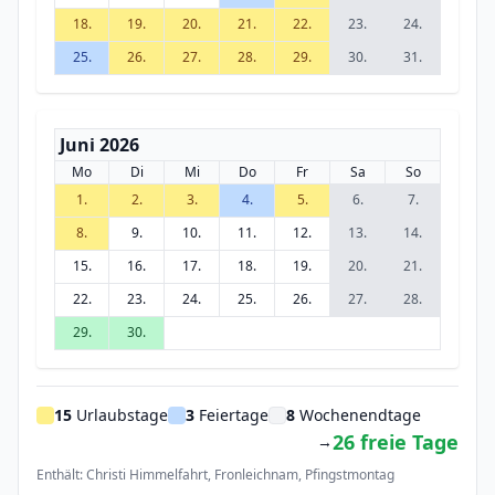
18.
19.
20.
21.
22.
23.
24.
25.
26.
27.
28.
29.
30.
31.
Juni 2026
Mo
Di
Mi
Do
Fr
Sa
So
1.
2.
3.
4.
5.
6.
7.
8.
9.
10.
11.
12.
13.
14.
15.
16.
17.
18.
19.
20.
21.
22.
23.
24.
25.
26.
27.
28.
29.
30.
15
Urlaubstage
3
Feiertage
8
Wochenendtage
26 freie Tage
→
Enthält: Christi Himmelfahrt, Fronleichnam, Pfingstmontag