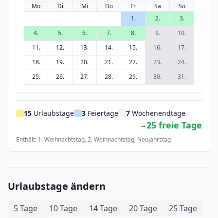
Mo
Di
Mi
Do
Fr
Sa
So
1.
2.
3.
4.
5.
6.
7.
8.
9.
10.
11.
12.
13.
14.
15.
16.
17.
18.
19.
20.
21.
22.
23.
24.
25.
26.
27.
28.
29.
30.
31.
15
Urlaubstage
3
Feiertage
7
Wochenendtage
25 freie Tage
→
Enthält: 1. Weihnachtstag, 2. Weihnachtstag, Neujahrstag
Urlaubstage ändern
5 Tage
10 Tage
14 Tage
20 Tage
25 Tage