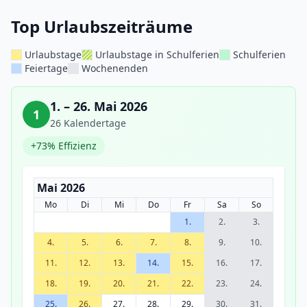
Top Urlaubszeiträume
Urlaubstage
Urlaubstage in Schulferien
Schulferien
Feiertage
Wochenenden
1. – 26. Mai 2026
1
26 Kalendertage
+73% Effizienz
Mai 2026
Mo
Di
Mi
Do
Fr
Sa
So
1.
2.
3.
4.
5.
6.
7.
8.
9.
10.
11.
12.
13.
14.
15.
16.
17.
18.
19.
20.
21.
22.
23.
24.
25.
26.
27.
28.
29.
30.
31.