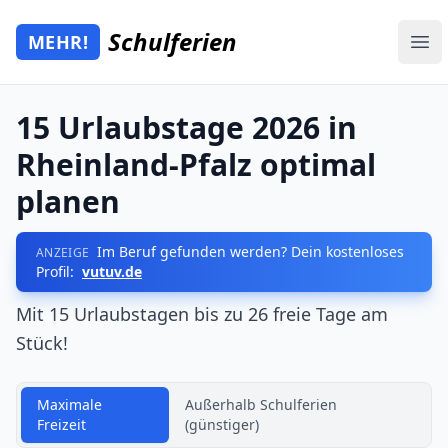
Zum Hauptinhalt springen
Schulferien
MEHR!
Mehr Schulferien
Ope
15 Urlaubstage 2026 in
Rheinland-Pfalz optimal
planen
Im Beruf gefunden werden? Dein kostenloses
ANZEIGE
Profil:
vutuv.de
Mit 15 Urlaubstagen bis zu 26 freie Tage am
Stück!
Maximale
Außerhalb Schulferien
Freizeit
(günstiger)