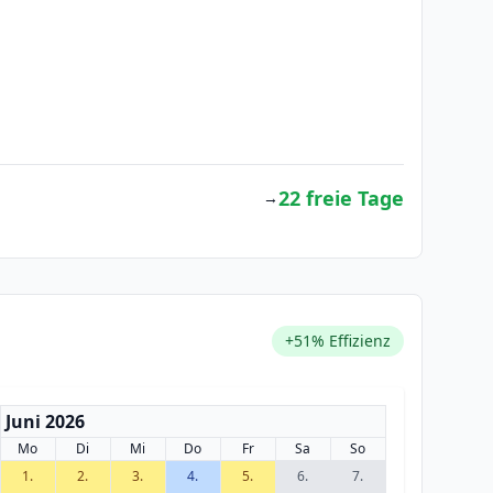
22 freie Tage
→
+51% Effizienz
Juni 2026
Mo
Di
Mi
Do
Fr
Sa
So
1.
2.
3.
4.
5.
6.
7.