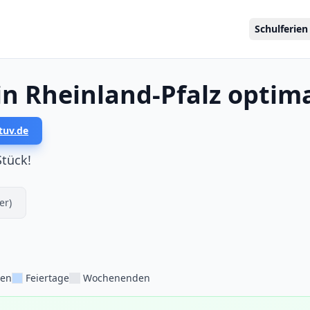
Schulferien
in Rheinland-Pfalz optim
tuv.de
Stück!
er)
ien
Feiertage
Wochenenden