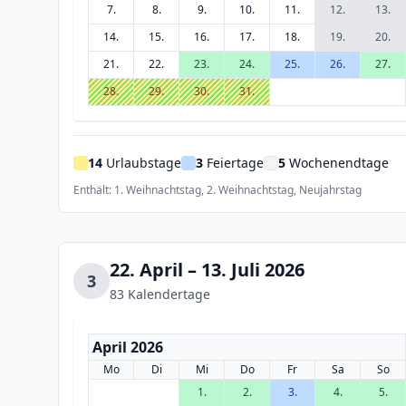
7.
8.
9.
10.
11.
12.
13.
14.
15.
16.
17.
18.
19.
20.
21.
22.
23.
24.
25.
26.
27.
28.
29.
30.
31.
14
Urlaubstage
3
Feiertage
5
Wochenendtage
Enthält: 1. Weihnachtstag, 2. Weihnachtstag, Neujahrstag
22. April – 13. Juli 2026
3
83 Kalendertage
April 2026
Mo
Di
Mi
Do
Fr
Sa
So
1.
2.
3.
4.
5.