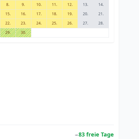
8.
9.
10.
11.
12.
13.
14.
15.
16.
17.
18.
19.
20.
21.
22.
23.
24.
25.
26.
27.
28.
29.
30.
83 freie Tage
→