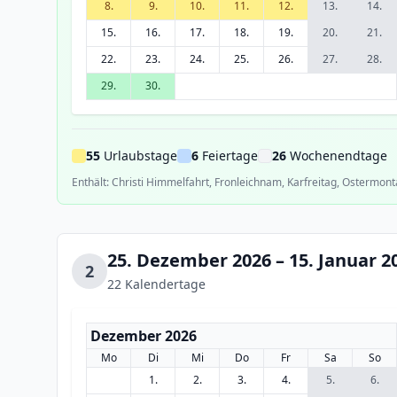
8.
9.
10.
11.
12.
13.
14.
15.
16.
17.
18.
19.
20.
21.
22.
23.
24.
25.
26.
27.
28.
29.
30.
55
Urlaubstage
6
Feiertage
26
Wochenendtage
Enthält: Christi Himmelfahrt, Fronleichnam, Karfreitag, Ostermont
25. Dezember 2026 – 15. Januar 2
2
22 Kalendertage
Dezember 2026
Mo
Di
Mi
Do
Fr
Sa
So
1.
2.
3.
4.
5.
6.