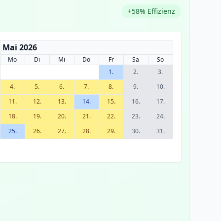
+58% Effizienz
Mai 2026
Mo
Di
Mi
Do
Fr
Sa
So
1.
2.
3.
4.
5.
6.
7.
8.
9.
10.
11.
12.
13.
14.
15.
16.
17.
18.
19.
20.
21.
22.
23.
24.
25.
26.
27.
28.
29.
30.
31.