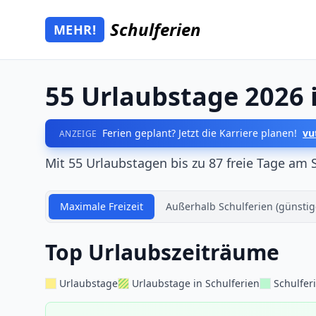
Zum Hauptinhalt springen
Schulferien
MEHR!
Mehr Schulferien
55 Urlaubstage 2026 
Ferien geplant? Jetzt die Karriere planen!
vu
ANZEIGE
Mit 55 Urlaubstagen bis zu 87 freie Tage am 
Maximale Freizeit
Außerhalb Schulferien (günstig
Top Urlaubszeiträume
Urlaubstage
Urlaubstage in Schulferien
Schulfer