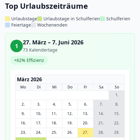
Top Urlaubszeiträume
Urlaubstage
Urlaubstage in Schulferien
Schulferien
Feiertage
Wochenenden
27. März – 7. Juni 2026
1
73 Kalendertage
+62% Effizienz
März 2026
Mo
Di
Mi
Do
Fr
Sa
So
1.
2.
3.
4.
5.
6.
7.
8.
9.
10.
11.
12.
13.
14.
15.
16.
17.
18.
19.
20.
21.
22.
23.
24.
25.
26.
27.
28.
29.