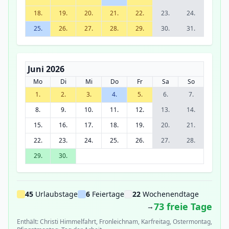
18.
19.
20.
21.
22.
23.
24.
25.
26.
27.
28.
29.
30.
31.
Juni 2026
Mo
Di
Mi
Do
Fr
Sa
So
1.
2.
3.
4.
5.
6.
7.
8.
9.
10.
11.
12.
13.
14.
15.
16.
17.
18.
19.
20.
21.
22.
23.
24.
25.
26.
27.
28.
29.
30.
45
Urlaubstage
6
Feiertage
22
Wochenendtage
73 freie Tage
→
Enthält: Christi Himmelfahrt, Fronleichnam, Karfreitag, Ostermontag,