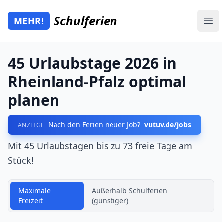
Zum Hauptinhalt springen
Schulferien
MEHR!
Mehr Schulferien
Ope
45 Urlaubstage 2026 in
Rheinland-Pfalz optimal
planen
Nach den Ferien neuer Job?
vutuv.de/jobs
ANZEIGE
Mit 45 Urlaubstagen bis zu 73 freie Tage am
Stück!
Maximale
Außerhalb Schulferien
Freizeit
(günstiger)