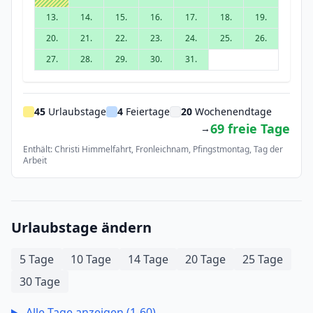
13.
14.
15.
16.
17.
18.
19.
20.
21.
22.
23.
24.
25.
26.
27.
28.
29.
30.
31.
45
Urlaubstage
4
Feiertage
20
Wochenendtage
69 freie Tage
→
Enthält: Christi Himmelfahrt, Fronleichnam, Pfingstmontag, Tag der
Arbeit
Urlaubstage ändern
5 Tage
10 Tage
14 Tage
20 Tage
25 Tage
30 Tage
Alle Tage anzeigen (1-60)