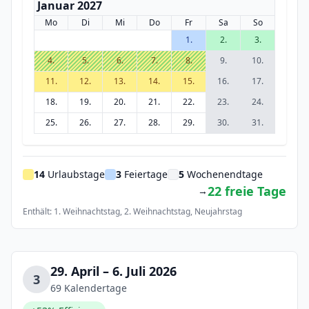
Januar 2027
Mo
Di
Mi
Do
Fr
Sa
So
1.
2.
3.
4.
5.
6.
7.
8.
9.
10.
11.
12.
13.
14.
15.
16.
17.
18.
19.
20.
21.
22.
23.
24.
25.
26.
27.
28.
29.
30.
31.
14
Urlaubstage
3
Feiertage
5
Wochenendtage
22 freie Tage
→
Enthält: 1. Weihnachtstag, 2. Weihnachtstag, Neujahrstag
29. April – 6. Juli 2026
3
69 Kalendertage