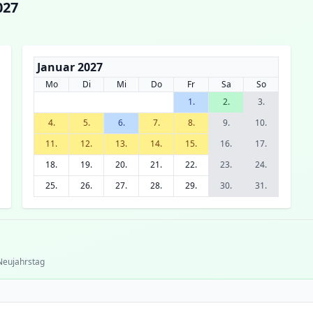
027
Januar 2027
Mo
Di
Mi
Do
Fr
Sa
So
1.
2.
3.
4.
5.
6.
7.
8.
9.
10.
11.
12.
13.
14.
15.
16.
17.
18.
19.
20.
21.
22.
23.
24.
25.
26.
27.
28.
29.
30.
31.
 Neujahrstag