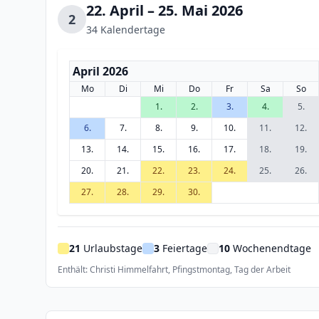
22. April – 25. Mai 2026
2
34 Kalendertage
April 2026
Mo
Di
Mi
Do
Fr
Sa
So
1.
2.
3.
4.
5.
6.
7.
8.
9.
10.
11.
12.
13.
14.
15.
16.
17.
18.
19.
20.
21.
22.
23.
24.
25.
26.
27.
28.
29.
30.
21
Urlaubstage
3
Feiertage
10
Wochenendtage
Enthält: Christi Himmelfahrt, Pfingstmontag, Tag der Arbeit