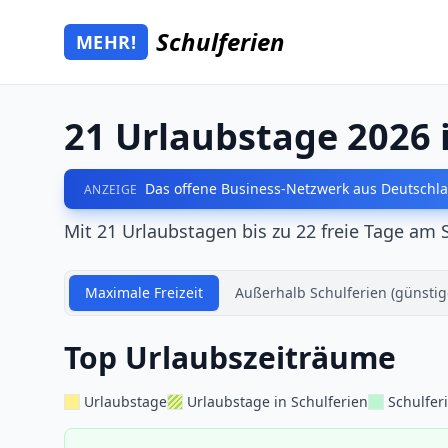
Zum Hauptinhalt springen
Schulferien
MEHR!
Mehr Schulferien
21 Urlaubstage 2026 
Das offene Business-Netzwerk aus Deutschla
ANZEIGE
Mit 21 Urlaubstagen bis zu 22 freie Tage am 
Maximale Freizeit
Außerhalb Schulferien (günstig
Top Urlaubszeiträume
Urlaubstage
Urlaubstage in Schulferien
Schulfer