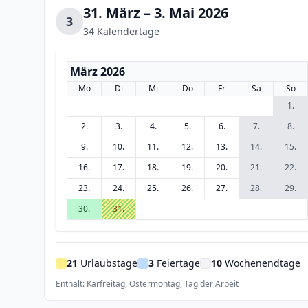
31. März – 3. Mai 2026
3
34 Kalendertage
März 2026
Mo
Di
Mi
Do
Fr
Sa
So
1.
2.
3.
4.
5.
6.
7.
8.
9.
10.
11.
12.
13.
14.
15.
16.
17.
18.
19.
20.
21.
22.
23.
24.
25.
26.
27.
28.
29.
30.
31.
21
Urlaubstage
3
Feiertage
10
Wochenendtage
Enthält: Karfreitag, Ostermontag, Tag der Arbeit