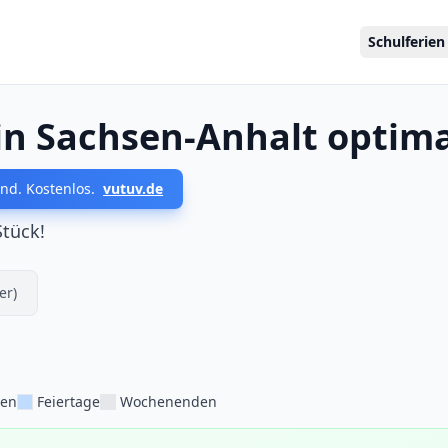
Schulferien
in Sachsen-Anhalt optim
nd. Kostenlos.
vutuv.de
Stück!
er)
ien
Feiertage
Wochenenden