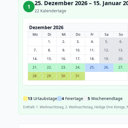
25. Dezember 2026 – 15. Januar 2
1
22 Kalendertage
Dezember 2026
Mo
Di
Mi
Do
Fr
Sa
So
1.
2.
3.
4.
5.
6.
7.
8.
9.
10.
11.
12.
13.
14.
15.
16.
17.
18.
19.
20.
21.
22.
23.
24.
25.
26.
27.
28.
29.
30.
31.
13
Urlaubstage
4
Feiertage
5
Wochenendtage
Enthält: 1. Weihnachtstag, 2. Weihnachtstag, Heilige Drei Könige,