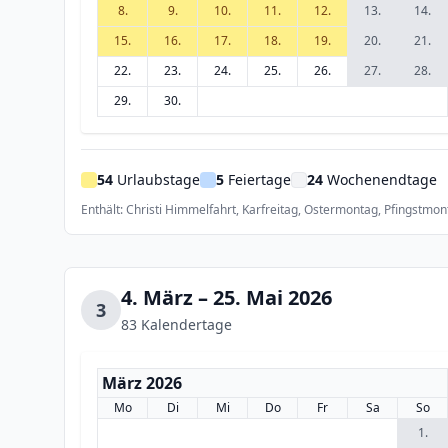
8.
9.
10.
11.
12.
13.
14.
15.
16.
17.
18.
19.
20.
21.
22.
23.
24.
25.
26.
27.
28.
29.
30.
54
Urlaubstage
5
Feiertage
24
Wochenendtage
Enthält: Christi Himmelfahrt, Karfreitag, Ostermontag, Pfingstmon
4. März – 25. Mai 2026
3
83 Kalendertage
März 2026
Mo
Di
Mi
Do
Fr
Sa
So
1.