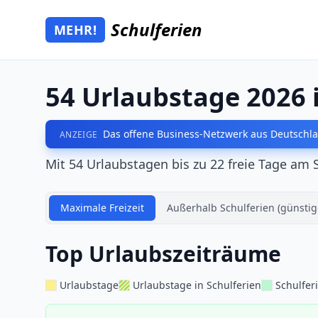
Zum Hauptinhalt springen
Schulferien
MEHR!
Mehr Schulferien
54 Urlaubstage 2026 
Das offene Business-Netzwerk aus Deutschla
ANZEIGE
Mit 54 Urlaubstagen bis zu 22 freie Tage am 
Maximale Freizeit
Außerhalb Schulferien (günstig
Top Urlaubszeiträume
Urlaubstage
Urlaubstage in Schulferien
Schulfer