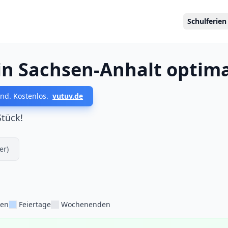
Schulferien
in Sachsen-Anhalt optim
nd. Kostenlos.
vutuv.de
Stück!
er)
ien
Feiertage
Wochenenden