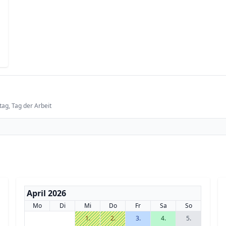
tag, Tag der Arbeit
April 2026
Mo
Di
Mi
Do
Fr
Sa
So
1.
2.
3.
4.
5.