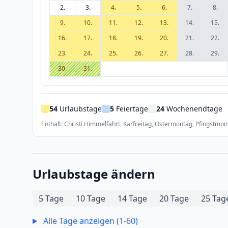
2.
3.
4.
5.
6.
7.
8.
9.
10.
11.
12.
13.
14.
15.
16.
17.
18.
19.
20.
21.
22.
23.
24.
25.
26.
27.
28.
29.
30.
31.
54
Urlaubstage
5
Feiertage
24
Wochenendtage
Enthält: Christi Himmelfahrt, Karfreitag, Ostermontag, Pfingstmon
Urlaubstage ändern
5 Tage
10 Tage
14 Tage
20 Tage
25 Tag
Alle Tage anzeigen (1-60)