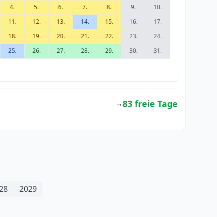
4.
5.
6.
7.
8.
9.
10.
11.
12.
13.
14.
15.
16.
17.
18.
19.
20.
21.
22.
23.
24.
25.
26.
27.
28.
29.
30.
31.
83 freie Tage
→
28
2029