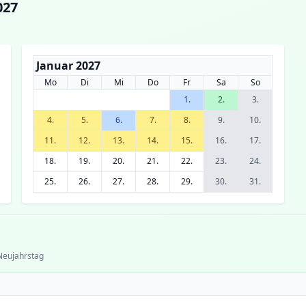
027
Januar 2027
Mo
Di
Mi
Do
Fr
Sa
So
1.
2.
3.
4.
5.
6.
7.
8.
9.
10.
11.
12.
13.
14.
15.
16.
17.
18.
19.
20.
21.
22.
23.
24.
25.
26.
27.
28.
29.
30.
31.
 Neujahrstag