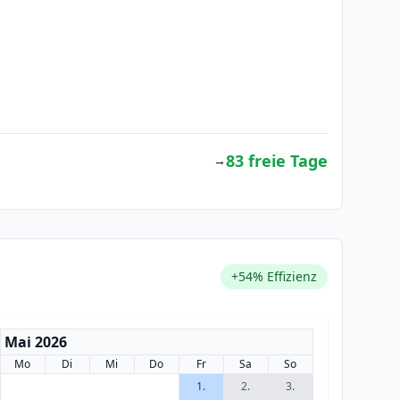
83 freie Tage
→
+54% Effizienz
Mai 2026
Mo
Di
Mi
Do
Fr
Sa
So
1.
2.
3.