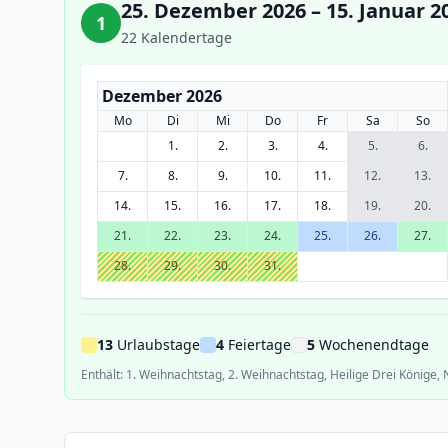
25. Dezember 2026 – 15. Januar 2
1
22 Kalendertage
Dezember 2026
Mo
Di
Mi
Do
Fr
Sa
So
1.
2.
3.
4.
5.
6.
7.
8.
9.
10.
11.
12.
13.
14.
15.
16.
17.
18.
19.
20.
21.
22.
23.
24.
25.
26.
27.
28.
29.
30.
31.
13
Urlaubstage
4
Feiertage
5
Wochenendtage
Enthält: 1. Weihnachtstag, 2. Weihnachtstag, Heilige Drei Könige,