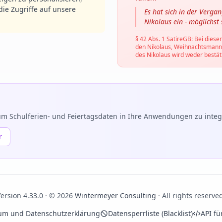
ie Zugriffe auf unsere
Es hat sich in der Verga
Nikolaus ein - möglichst
§ 42 Abs. 1 SatireGB: Bei diese
den Nikolaus, Weihnachtsmann, C
des Nikolaus wird weder bestäti
m Schulferien- und Feiertagsdaten in Ihre Anwendungen zu integr
r
ersion 4.33.0 · © 2026
Wintermeyer Consulting
· All rights reserve
um und Datenschutzerklärung
Datensperrliste (Blacklist)
API fü