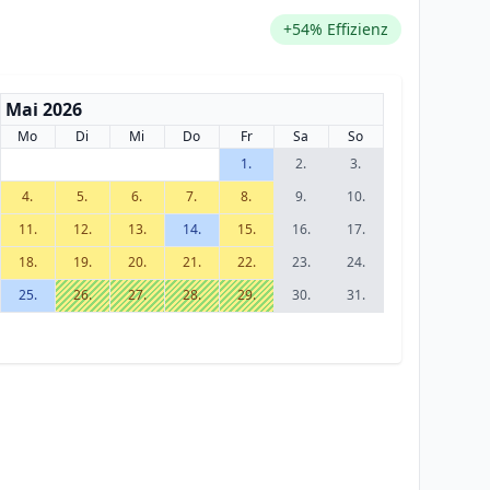
+54% Effizienz
Mai 2026
Mo
Di
Mi
Do
Fr
Sa
So
1.
2.
3.
4.
5.
6.
7.
8.
9.
10.
11.
12.
13.
14.
15.
16.
17.
18.
19.
20.
21.
22.
23.
24.
25.
26.
27.
28.
29.
30.
31.