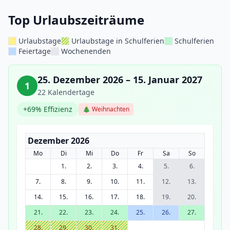
Top Urlaubszeiträume
Urlaubstage
Urlaubstage in Schulferien
Schulferien
Feiertage
Wochenenden
25. Dezember 2026 – 15. Januar 2027
1
22 Kalendertage
+69% Effizienz
🎄 Weihnachten
Dezember 2026
Mo
Di
Mi
Do
Fr
Sa
So
1.
2.
3.
4.
5.
6.
7.
8.
9.
10.
11.
12.
13.
14.
15.
16.
17.
18.
19.
20.
21.
22.
23.
24.
25.
26.
27.
28.
29.
30.
31.