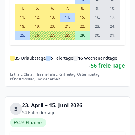
4.
5.
6.
7.
8.
9.
10.
11.
12.
13.
14.
15.
16.
17.
18.
19.
20.
21.
22.
23.
24.
25.
26.
27.
28.
29.
30.
31.
35
Urlaubstage
5
Feiertage
16
Wochenendtage
56 freie Tage
→
Enthält: Christi Himmelfahrt, Karfreitag, Ostermontag,
Pfingstmontag, Tag der Arbeit
23. April – 15. Juni 2026
3
54 Kalendertage
+54% Effizienz