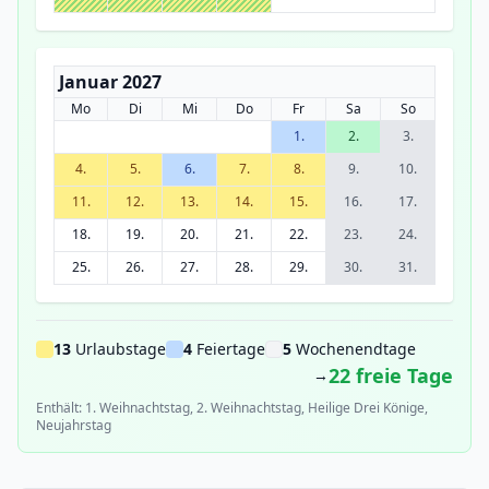
Januar 2027
Mo
Di
Mi
Do
Fr
Sa
So
1.
2.
3.
4.
5.
6.
7.
8.
9.
10.
11.
12.
13.
14.
15.
16.
17.
18.
19.
20.
21.
22.
23.
24.
25.
26.
27.
28.
29.
30.
31.
13
Urlaubstage
4
Feiertage
5
Wochenendtage
22 freie Tage
→
Enthält: 1. Weihnachtstag, 2. Weihnachtstag, Heilige Drei Könige,
Neujahrstag