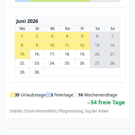
Juni 2026
Mo
Di
Mi
Do
Fr
Sa
So
1.
2.
3.
4.
5.
6.
7.
8.
9.
10.
11.
12.
13.
14.
15.
16.
17.
18.
19.
20.
21.
22.
23.
24.
25.
26.
27.
28.
29.
30.
35
Urlaubstage
3
Feiertage
16
Wochenendtage
54 freie Tage
→
Enthält: Christi Himmelfahrt, Pfingstmontag, Tag der Arbeit