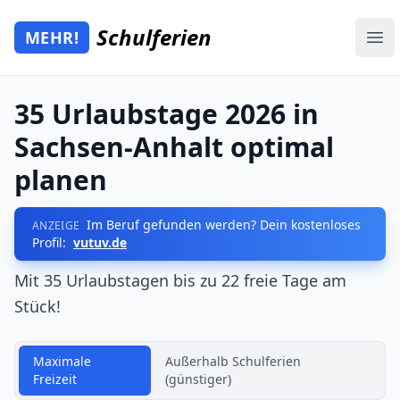
Zum Hauptinhalt springen
Schulferien
MEHR!
Mehr Schulferien
Ope
35 Urlaubstage 2026 in
Sachsen-Anhalt optimal
planen
Im Beruf gefunden werden? Dein kostenloses
ANZEIGE
Profil:
vutuv.de
Mit 35 Urlaubstagen bis zu 22 freie Tage am
Stück!
Maximale
Außerhalb Schulferien
Freizeit
(günstiger)